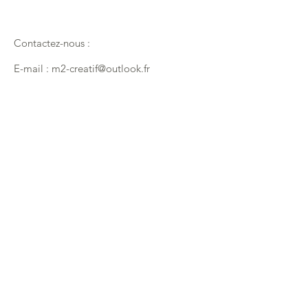
Contactez-nous :
E-mail :
m2-creatif@outlook.fr
Téléphone :
06.65.05.45.62
FAQ
Vos avis
Politique de commandes
Incrivez-vous maintenant