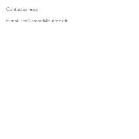
Contactez-nous :
E-mail :
m2-creatif@outlook.fr
Téléphone :
06.65.05.45.62
FAQ
Vos avis
Politique de commandes
Incrivez-vous maintenant