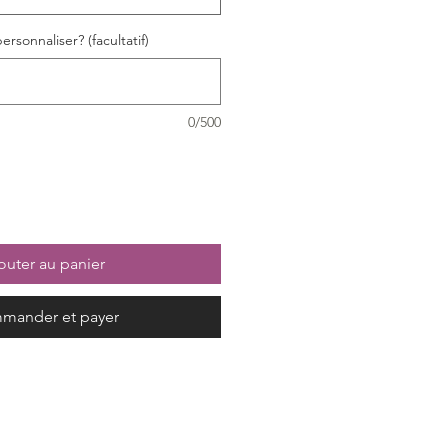
rsonnaliser? (facultatif)
0/500
outer au panier
mander et payer