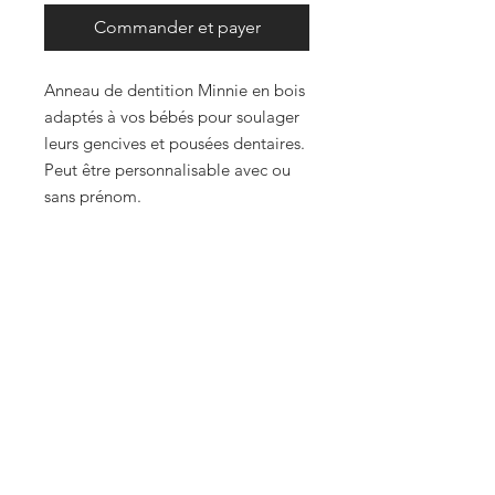
Commander et payer
Anneau de dentition Minnie en bois
adaptés à vos bébés pour soulager
leurs gencives et pousées dentaires.
Peut être personnalisable avec ou
sans prénom.
Contactez-nous :
E-mail :
m2-creatif@outlook.fr
Téléphone :
06.65.05.45.62
FAQ
Vos avis